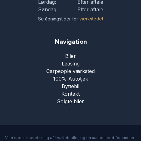
Lørdag:
Efter aftale
Søndag:
Efter aftale
Se åbningstider for
værkstedet
Navigation
Biler
Leasing
Carpeople værksted
100% Autotjek
Byttebil
Kontakt
Solgte biler
Vi er specialiseret i salg af kvalitetsbiler, og en uautoriseret forhandler