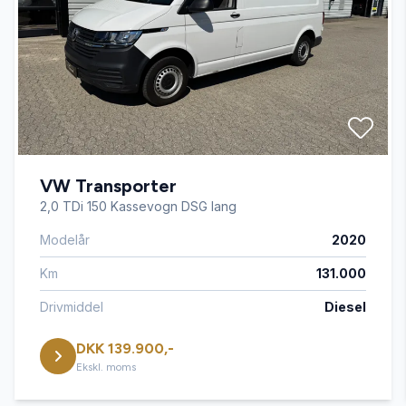
VW Transporter
2,0 TDi 150 Kassevogn DSG lang
Modelår
2020
Km
131.000
Drivmiddel
Diesel
DKK 139.900,-
Ekskl. moms