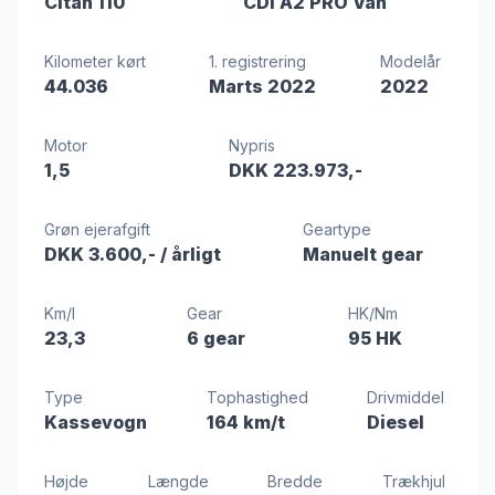
Citan 110
CDi A2 PRO Van
Kilometer kørt
1. registrering
Modelår
44.036
Marts 2022
2022
Motor
Nypris
1,5
DKK 223.973,-
Grøn ejerafgift
Geartype
DKK 3.600,-
/ årligt
Manuelt gear
Km/l
Gear
HK/Nm
23,3
6 gear
95 HK
Type
Tophastighed
Drivmiddel
Kassevogn
164 km/t
Diesel
Højde
Længde
Bredde
Trækhjul