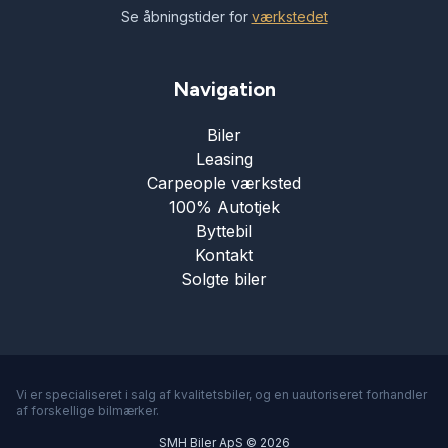
Se åbningstider for
værkstedet
Navigation
Biler
Leasing
Carpeople værksted
100% Autotjek
Byttebil
Kontakt
Solgte biler
Vi er specialiseret i salg af kvalitetsbiler, og en uautoriseret forhandler
af forskellige bilmærker.
SMH Biler ApS © 2026